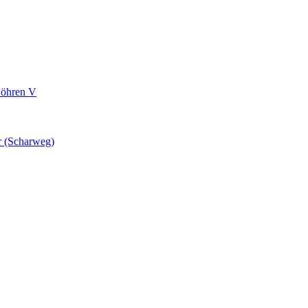
Söhren V
r (Scharweg)