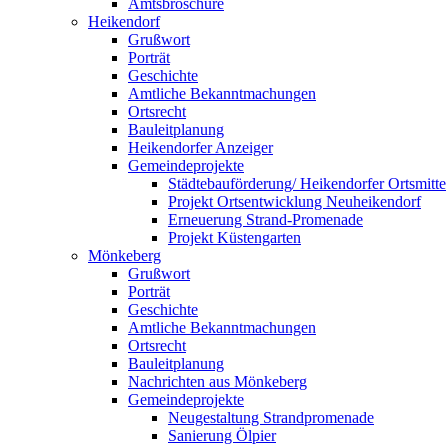
Amtsbroschüre
Heikendorf
Grußwort
Porträt
Geschichte
Amtliche Bekanntmachungen
Ortsrecht
Bauleitplanung
Heikendorfer Anzeiger
Gemeindeprojekte
Städtebauförderung/ Heikendorfer Ortsmitte
Projekt Ortsentwicklung Neuheikendorf
Erneuerung Strand-Promenade
Projekt Küstengarten
Mönkeberg
Grußwort
Porträt
Geschichte
Amtliche Bekanntmachungen
Ortsrecht
Bauleitplanung
Nachrichten aus Mönkeberg
Gemeindeprojekte
Neugestaltung Strandpromenade
Sanierung Ölpier