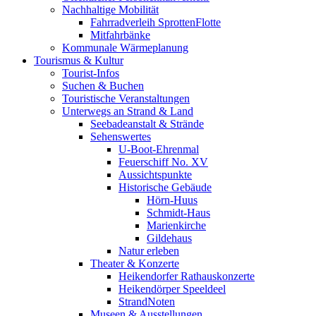
Nachhaltige Mobilität
Fahrradverleih SprottenFlotte
Mitfahrbänke
Kommunale Wärmeplanung
Tourismus & Kultur
Tourist-Infos
Suchen & Buchen
Touristische Veranstaltungen
Unterwegs an Strand & Land
Seebadeanstalt & Strände
Sehenswertes
U-Boot-Ehrenmal
Feuerschiff No. XV
Aussichtspunkte
Historische Gebäude
Hörn-Huus
Schmidt-Haus
Marienkirche
Gildehaus
Natur erleben
Theater & Konzerte
Heikendorfer Rathauskonzerte
Heikendörper Speeldeel
StrandNoten
Museen & Ausstellungen