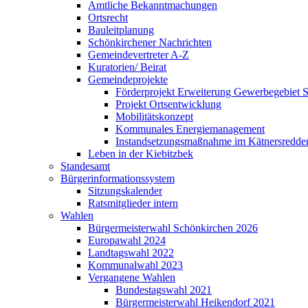
Amtliche Bekanntmachungen
Ortsrecht
Bauleitplanung
Schönkirchener Nachrichten
Gemeindevertreter A-Z
Kuratorien/ Beirat
Gemeindeprojekte
Förderprojekt Erweiterung Gewerbegebiet 
Projekt Ortsentwicklung
Mobilitätskonzept
Kommunales Energiemanagement
Instandsetzungsmaßnahme im Kätnersredde
Leben in der Kiebitzbek
Standesamt
Bürgerinformationssystem
Sitzungskalender
Ratsmitglieder intern
Wahlen
Bürgermeisterwahl Schönkirchen 2026
Europawahl 2024
Landtagswahl 2022
Kommunalwahl 2023
Vergangene Wahlen
Bundestagswahl 2021
Bürgermeisterwahl Heikendorf 2021