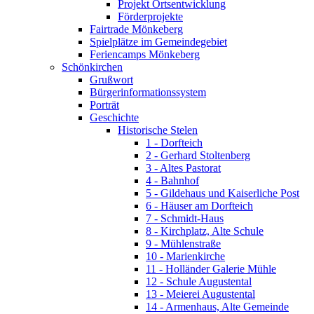
Projekt Ortsentwicklung
Förderprojekte
Fairtrade Mönkeberg
Spielplätze im Gemeindegebiet
Feriencamps Mönkeberg
Schönkirchen
Grußwort
Bürgerinformationssystem
Porträt
Geschichte
Historische Stelen
1 - Dorfteich
2 - Gerhard Stoltenberg
3 - Altes Pastorat
4 - Bahnhof
5 - Gildehaus und Kaiserliche Post
6 - Häuser am Dorfteich
7 - Schmidt-Haus
8 - Kirchplatz, Alte Schule
9 - Mühlenstraße
10 - Marienkirche
11 - Holländer Galerie Mühle
12 - Schule Augustental
13 - Meierei Augustental
14 - Armenhaus, Alte Gemeinde