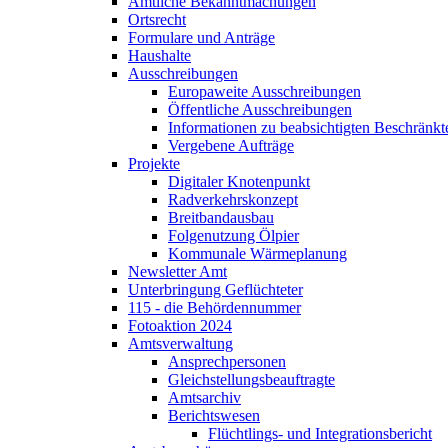
Amtliche Bekanntmachungen
Ortsrecht
Formulare und Anträge
Haushalte
Ausschreibungen
Europaweite Ausschreibungen
Öffentliche Ausschreibungen
Informationen zu beabsichtigten Beschränk
Vergebene Aufträge
Projekte
Digitaler Knotenpunkt
Radverkehrskonzept
Breitbandausbau
Folgenutzung Ölpier
Kommunale Wärmeplanung
Newsletter Amt
Unterbringung Geflüchteter
115 - die Behördennummer
Fotoaktion 2024
Amtsverwaltung
Ansprechpersonen
Gleichstellungsbeauftragte
Amtsarchiv
Berichtswesen
Flüchtlings- und Integrationsbericht