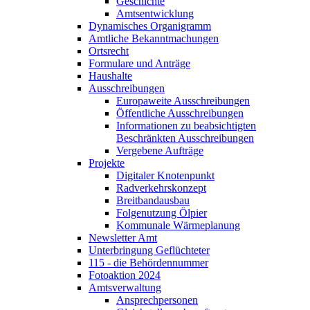
Geschichte
Amtsentwicklung
Dynamisches Organigramm
Amtliche Bekanntmachungen
Ortsrecht
Formulare und Anträge
Haushalte
Ausschreibungen
Europaweite Ausschreibungen
Öffentliche Ausschreibungen
Informationen zu beabsichtigten
Beschränkten Ausschreibungen
Vergebene Aufträge
Projekte
Digitaler Knotenpunkt
Radverkehrskonzept
Breitbandausbau
Folgenutzung Ölpier
Kommunale Wärmeplanung
Newsletter Amt
Unterbringung Geflüchteter
115 - die Behördennummer
Fotoaktion 2024
Amtsverwaltung
Ansprechpersonen