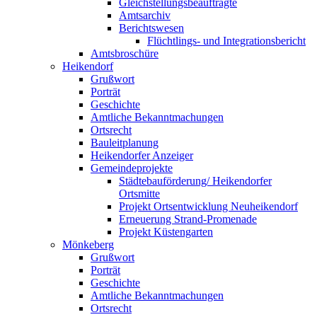
Gleichstellungsbeauftragte
Amtsarchiv
Berichtswesen
Flüchtlings- und Integrationsbericht
Amtsbroschüre
Heikendorf
Grußwort
Porträt
Geschichte
Amtliche Bekanntmachungen
Ortsrecht
Bauleitplanung
Heikendorfer Anzeiger
Gemeindeprojekte
Städtebauförderung/ Heikendorfer
Ortsmitte
Projekt Ortsentwicklung Neuheikendorf
Erneuerung Strand-Promenade
Projekt Küstengarten
Mönkeberg
Grußwort
Porträt
Geschichte
Amtliche Bekanntmachungen
Ortsrecht