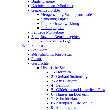
Bauleitplanung
Nachrichten aus Mönkeberg
Gemeindeprojekte
Neugestaltung Strandpromenade
Sanierung Ölpier
Projekt Ortsentwicklung
Förderprojekte
Fairtrade Mönkeberg
Spielplätze im Gemeindegebiet
Feriencamps Mönkeberg
Schönkirchen
Grußwort
Bürgerinformationssystem
Porträt
Geschichte
Historische Stelen
1 - Dorfteich
2 - Gerhard Stoltenberg
3 - Altes Pastorat
4 - Bahnhof
5 - Gildehaus und Kaiserliche Post
6 - Häuser am Dorfteich
7 - Schmidt-Haus
8 - Kirchplatz, Alte Schule
9 - Mühlenstraße