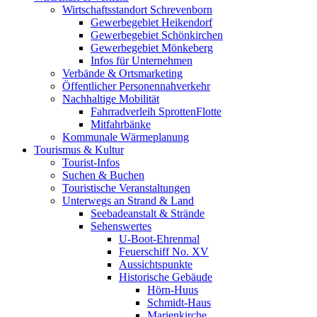
Wirtschaftsstandort Schrevenborn
Gewerbegebiet Heikendorf
Gewerbegebiet Schönkirchen
Gewerbegebiet Mönkeberg
Infos für Unternehmen
Verbände & Ortsmarketing
Öffentlicher Personennahverkehr
Nachhaltige Mobilität
Fahrradverleih SprottenFlotte
Mitfahrbänke
Kommunale Wärmeplanung
Tourismus & Kultur
Tourist-Infos
Suchen & Buchen
Touristische Veranstaltungen
Unterwegs an Strand & Land
Seebadeanstalt & Strände
Sehenswertes
U-Boot-Ehrenmal
Feuerschiff No. XV
Aussichtspunkte
Historische Gebäude
Hörn-Huus
Schmidt-Haus
Marienkirche