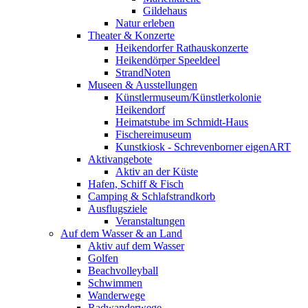
Gildehaus
Natur erleben
Theater & Konzerte
Heikendorfer Rathauskonzerte
Heikendörper Speeldeel
StrandNoten
Museen & Ausstellungen
Künstlermuseum/Künstlerkolonie
Heikendorf
Heimatstube im Schmidt-Haus
Fischereimuseum
Kunstkiosk - Schrevenborner eigenART
Aktivangebote
Aktiv an der Küste
Hafen, Schiff & Fisch
Camping & Schlafstrandkorb
Ausflugsziele
Veranstaltungen
Auf dem Wasser & an Land
Aktiv auf dem Wasser
Golfen
Beachvolleyball
Schwimmen
Wanderwege
Radwanderwege