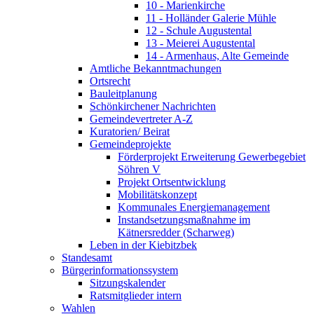
10 - Marienkirche
11 - Holländer Galerie Mühle
12 - Schule Augustental
13 - Meierei Augustental
14 - Armenhaus, Alte Gemeinde
Amtliche Bekanntmachungen
Ortsrecht
Bauleitplanung
Schönkirchener Nachrichten
Gemeindevertreter A-Z
Kuratorien/ Beirat
Gemeindeprojekte
Förderprojekt Erweiterung Gewerbegebiet
Söhren V
Projekt Ortsentwicklung
Mobilitätskonzept
Kommunales Energiemanagement
Instandsetzungsmaßnahme im
Kätnersredder (Scharweg)
Leben in der Kiebitzbek
Standesamt
Bürgerinformationssystem
Sitzungskalender
Ratsmitglieder intern
Wahlen