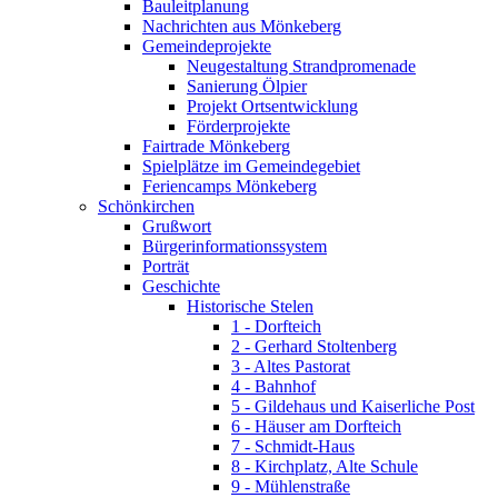
Bauleitplanung
Nachrichten aus Mönkeberg
Gemeindeprojekte
Neugestaltung Strandpromenade
Sanierung Ölpier
Projekt Ortsentwicklung
Förderprojekte
Fairtrade Mönkeberg
Spielplätze im Gemeindegebiet
Feriencamps Mönkeberg
Schönkirchen
Grußwort
Bürgerinformationssystem
Porträt
Geschichte
Historische Stelen
1 - Dorfteich
2 - Gerhard Stoltenberg
3 - Altes Pastorat
4 - Bahnhof
5 - Gildehaus und Kaiserliche Post
6 - Häuser am Dorfteich
7 - Schmidt-Haus
8 - Kirchplatz, Alte Schule
9 - Mühlenstraße