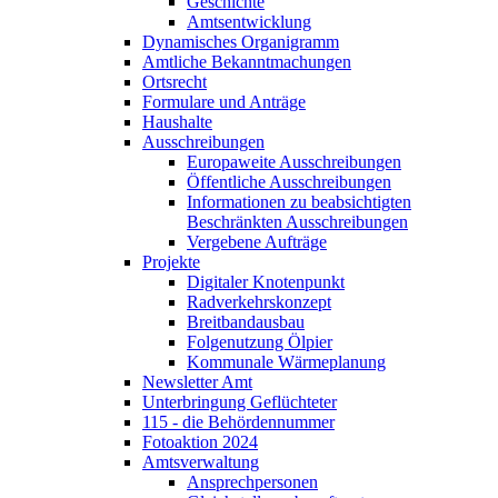
Geschichte
Amtsentwicklung
Dynamisches Organigramm
Amtliche Bekanntmachungen
Ortsrecht
Formulare und Anträge
Haushalte
Ausschreibungen
Europaweite Ausschreibungen
Öffentliche Ausschreibungen
Informationen zu beabsichtigten
Beschränkten Ausschreibungen
Vergebene Aufträge
Projekte
Digitaler Knotenpunkt
Radverkehrskonzept
Breitbandausbau
Folgenutzung Ölpier
Kommunale Wärmeplanung
Newsletter Amt
Unterbringung Geflüchteter
115 - die Behördennummer
Fotoaktion 2024
Amtsverwaltung
Ansprechpersonen