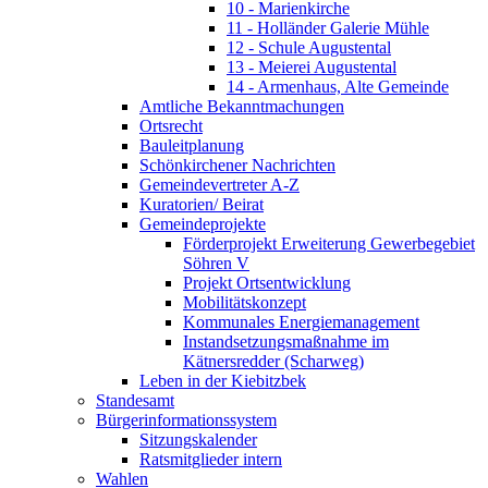
10 - Marienkirche
11 - Holländer Galerie Mühle
12 - Schule Augustental
13 - Meierei Augustental
14 - Armenhaus, Alte Gemeinde
Amtliche Bekanntmachungen
Ortsrecht
Bauleitplanung
Schönkirchener Nachrichten
Gemeindevertreter A-Z
Kuratorien/ Beirat
Gemeindeprojekte
Förderprojekt Erweiterung Gewerbegebiet
Söhren V
Projekt Ortsentwicklung
Mobilitätskonzept
Kommunales Energiemanagement
Instandsetzungsmaßnahme im
Kätnersredder (Scharweg)
Leben in der Kiebitzbek
Standesamt
Bürgerinformationssystem
Sitzungskalender
Ratsmitglieder intern
Wahlen