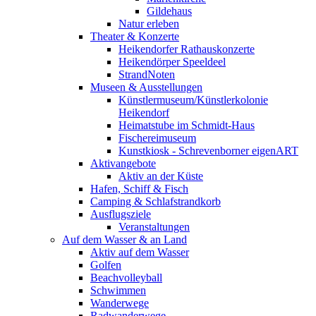
Gildehaus
Natur erleben
Theater & Konzerte
Heikendorfer Rathauskonzerte
Heikendörper Speeldeel
StrandNoten
Museen & Ausstellungen
Künstlermuseum/Künstlerkolonie
Heikendorf
Heimatstube im Schmidt-Haus
Fischereimuseum
Kunstkiosk - Schrevenborner eigenART
Aktivangebote
Aktiv an der Küste
Hafen, Schiff & Fisch
Camping & Schlafstrandkorb
Ausflugsziele
Veranstaltungen
Auf dem Wasser & an Land
Aktiv auf dem Wasser
Golfen
Beachvolleyball
Schwimmen
Wanderwege
Radwanderwege