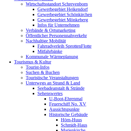
Wirtschaftsstandort Schrevenborn
Gewerbegebiet Heikendorf
Gewerbegebiet Schönkirchen
Gewerbegebiet Mönkeberg
Infos für Unternehmen
Verbände & Ortsmarketing
Öffentlicher Personennahverkehr
Nachhaltige Mobilität
Fahrradverleih SprottenFlotte
Mitfahrbänke
Kommunale Wärmeplanung
Tourismus & Kultur
Tourist-Infos
Suchen & Buchen
Touristische Veranstaltungen
Unterwegs an Strand & Land
Seebadeanstalt & Strände
Sehenswertes
U-Boot-Ehrenmal
Feuerschiff No. XV
Aussichtspunkte
Historische Gebäude
Hörn-Huus
Schmidt-Haus
Marienkirche