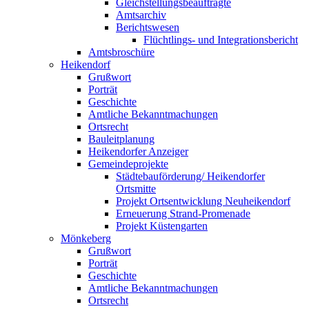
Gleichstellungsbeauftragte
Amtsarchiv
Berichtswesen
Flüchtlings- und Integrationsbericht
Amtsbroschüre
Heikendorf
Grußwort
Porträt
Geschichte
Amtliche Bekanntmachungen
Ortsrecht
Bauleitplanung
Heikendorfer Anzeiger
Gemeindeprojekte
Städtebauförderung/ Heikendorfer
Ortsmitte
Projekt Ortsentwicklung Neuheikendorf
Erneuerung Strand-Promenade
Projekt Küstengarten
Mönkeberg
Grußwort
Porträt
Geschichte
Amtliche Bekanntmachungen
Ortsrecht