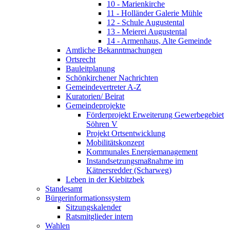
10 - Marienkirche
11 - Holländer Galerie Mühle
12 - Schule Augustental
13 - Meierei Augustental
14 - Armenhaus, Alte Gemeinde
Amtliche Bekanntmachungen
Ortsrecht
Bauleitplanung
Schönkirchener Nachrichten
Gemeindevertreter A-Z
Kuratorien/ Beirat
Gemeindeprojekte
Förderprojekt Erweiterung Gewerbegebiet
Söhren V
Projekt Ortsentwicklung
Mobilitätskonzept
Kommunales Energiemanagement
Instandsetzungsmaßnahme im
Kätnersredder (Scharweg)
Leben in der Kiebitzbek
Standesamt
Bürgerinformationssystem
Sitzungskalender
Ratsmitglieder intern
Wahlen