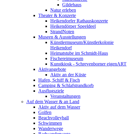
Gildehaus
Natur erleben
Theater & Konzerte
Heikendorfer Rathauskonzerte
Heikendörper Speeldeel
StrandNoten
Museen & Ausstellungen
Künstlermuseum/Künstlerkolonie
Heikendorf
Heimatstube im Schmidt-Haus
Fischereimuseum
Kunstkiosk - Schrevenborner eigenART
Aktivangebote
Aktiv an der Küste
Hafen, Schiff & Fisch
Camping & Schlafstrandkorb
Ausflugsziele
Veranstaltungen
Auf dem Wasser & an Land
Aktiv auf dem Wasser
Golfen
Beachvolleyball
Schwimmen
Wanderwege
Radwanderwege