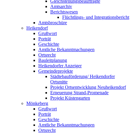
Gleichstellungsbeauftragte
Amtsarchiv
Berichtswesen
Flüchtlings- und Integrationsbericht
Amtsbroschüre
Heikendorf
Grußwort
Porträt
Geschichte
Amtliche Bekanntmachungen
Ortsrecht
Bauleitplanung
Heikendorfer Anzeiger
Gemeindeprojekte
Städtebauförderung/ Heikendorfer
Ortsmitte
Projekt Ortsentwicklung Neuheikendorf
Erneuerung Strand-Promenade
Projekt Küstengarten
Mönkeberg
Grußwort
Porträt
Geschichte
Amtliche Bekanntmachungen
Ortsrecht