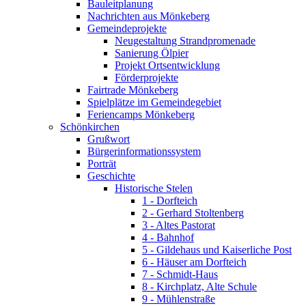
Bauleitplanung
Nachrichten aus Mönkeberg
Gemeindeprojekte
Neugestaltung Strandpromenade
Sanierung Ölpier
Projekt Ortsentwicklung
Förderprojekte
Fairtrade Mönkeberg
Spielplätze im Gemeindegebiet
Feriencamps Mönkeberg
Schönkirchen
Grußwort
Bürgerinformationssystem
Porträt
Geschichte
Historische Stelen
1 - Dorfteich
2 - Gerhard Stoltenberg
3 - Altes Pastorat
4 - Bahnhof
5 - Gildehaus und Kaiserliche Post
6 - Häuser am Dorfteich
7 - Schmidt-Haus
8 - Kirchplatz, Alte Schule
9 - Mühlenstraße