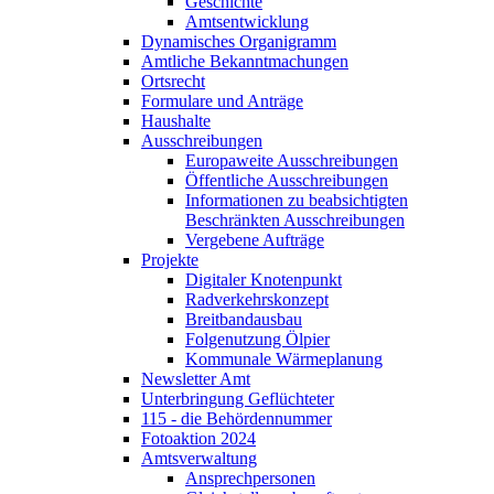
Geschichte
Amtsentwicklung
Dynamisches Organigramm
Amtliche Bekanntmachungen
Ortsrecht
Formulare und Anträge
Haushalte
Ausschreibungen
Europaweite Ausschreibungen
Öffentliche Ausschreibungen
Informationen zu beabsichtigten
Beschränkten Ausschreibungen
Vergebene Aufträge
Projekte
Digitaler Knotenpunkt
Radverkehrskonzept
Breitbandausbau
Folgenutzung Ölpier
Kommunale Wärmeplanung
Newsletter Amt
Unterbringung Geflüchteter
115 - die Behördennummer
Fotoaktion 2024
Amtsverwaltung
Ansprechpersonen