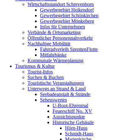
Wirtschaftsstandort Schrevenborn
Gewerbegebiet Heikendorf
Gewerbegebiet Schönkirchen
Gewerbegebiet Mönkeberg
Infos für Unternehmen
Verbände & Ortsmarketing
Öffentlicher Personennahverkehr
Nachhaltige Mobilität
Fahrradverleih SprottenFlotte
Mitfahrbänke
Kommunale Wärmeplanung
Tourismus & Kultur
Tourist-Infos
Suchen & Buchen
Touristische Veranstaltungen
Unterwegs an Strand & Land
Seebadeanstalt & Strände
Sehenswertes
U-Boot-Ehrenmal
Feuerschiff No. XV
Aussichtspunkte
Historische Gebäude
Hörn-Huus
Schmidt-Haus
Marienkirche