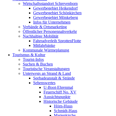
Wirtschaftsstandort Schrevenborn
Gewerbegebiet Heikendorf
Gewerbegebiet Schönkirchen
Gewerbegebiet Mönkeberg
Infos für Unternehmen
Verbände & Ortsmarketing
Öffentlicher Personennahverkehr
Nachhaltige Mobilität
Fahrradverleih SprottenFlotte
Mitfahrbänke
Kommunale Wärmeplanung
Tourismus & Kultur
Tourist-Infos
Suchen & Buchen
Touristische Veranstaltungen
Unterwegs an Strand & Land
Seebadeanstalt & Strände
Sehenswertes
U-Boot-Ehrenmal
Feuerschiff No. XV
Aussichtspunkte
Historische Gebäude
Hörn-Huus
Schmidt-Haus
Marienkirche