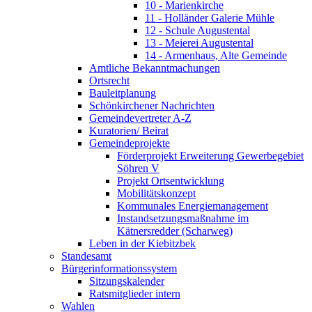
10 - Marienkirche
11 - Holländer Galerie Mühle
12 - Schule Augustental
13 - Meierei Augustental
14 - Armenhaus, Alte Gemeinde
Amtliche Bekanntmachungen
Ortsrecht
Bauleitplanung
Schönkirchener Nachrichten
Gemeindevertreter A-Z
Kuratorien/ Beirat
Gemeindeprojekte
Förderprojekt Erweiterung Gewerbegebiet
Söhren V
Projekt Ortsentwicklung
Mobilitätskonzept
Kommunales Energiemanagement
Instandsetzungsmaßnahme im
Kätnersredder (Scharweg)
Leben in der Kiebitzbek
Standesamt
Bürgerinformationssystem
Sitzungskalender
Ratsmitglieder intern
Wahlen