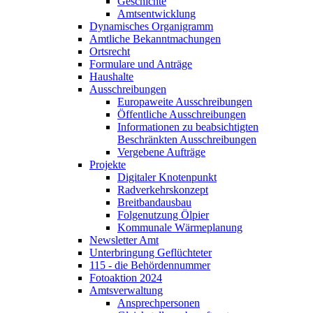
Geschichte
Amtsentwicklung
Dynamisches Organigramm
Amtliche Bekanntmachungen
Ortsrecht
Formulare und Anträge
Haushalte
Ausschreibungen
Europaweite Ausschreibungen
Öffentliche Ausschreibungen
Informationen zu beabsichtigten
Beschränkten Ausschreibungen
Vergebene Aufträge
Projekte
Digitaler Knotenpunkt
Radverkehrskonzept
Breitbandausbau
Folgenutzung Ölpier
Kommunale Wärmeplanung
Newsletter Amt
Unterbringung Geflüchteter
115 - die Behördennummer
Fotoaktion 2024
Amtsverwaltung
Ansprechpersonen