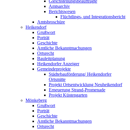
Gleichstellungsbeauftragte
Amtsarchiv
Berichtswesen
Flüchtlings- und Integrationsbericht
Amtsbroschüre
Heikendorf
Grußwort
Porträt
Geschichte
Amtliche Bekanntmachungen
Ortsrecht
Bauleitplanung
Heikendorfer Anzeiger
Gemeindeprojekte
Städtebauförderung/ Heikendorfer
Ortsmitte
Projekt Ortsentwicklung Neuheikendorf
Erneuerung Strand-Promenade
Projekt Küstengarten
Mönkeberg
Grußwort
Porträt
Geschichte
Amtliche Bekanntmachungen
Ortsrecht