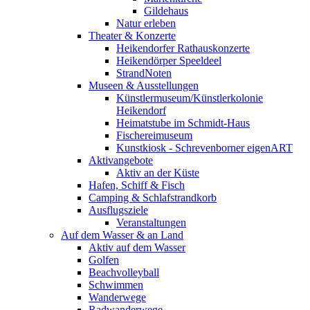
Gildehaus
Natur erleben
Theater & Konzerte
Heikendorfer Rathauskonzerte
Heikendörper Speeldeel
StrandNoten
Museen & Ausstellungen
Künstlermuseum/Künstlerkolonie
Heikendorf
Heimatstube im Schmidt-Haus
Fischereimuseum
Kunstkiosk - Schrevenborner eigenART
Aktivangebote
Aktiv an der Küste
Hafen, Schiff & Fisch
Camping & Schlafstrandkorb
Ausflugsziele
Veranstaltungen
Auf dem Wasser & an Land
Aktiv auf dem Wasser
Golfen
Beachvolleyball
Schwimmen
Wanderwege
Radwanderwege