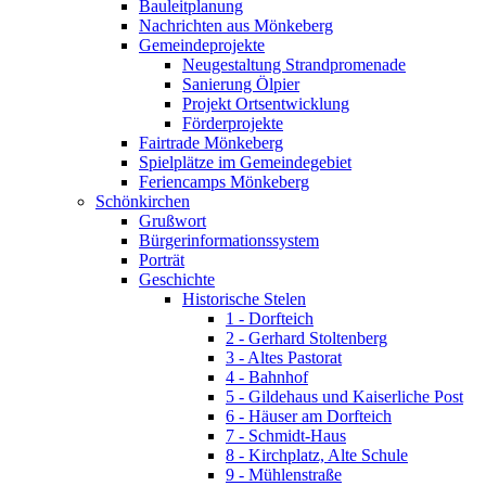
Bauleitplanung
Nachrichten aus Mönkeberg
Gemeindeprojekte
Neugestaltung Strandpromenade
Sanierung Ölpier
Projekt Ortsentwicklung
Förderprojekte
Fairtrade Mönkeberg
Spielplätze im Gemeindegebiet
Feriencamps Mönkeberg
Schönkirchen
Grußwort
Bürgerinformationssystem
Porträt
Geschichte
Historische Stelen
1 - Dorfteich
2 - Gerhard Stoltenberg
3 - Altes Pastorat
4 - Bahnhof
5 - Gildehaus und Kaiserliche Post
6 - Häuser am Dorfteich
7 - Schmidt-Haus
8 - Kirchplatz, Alte Schule
9 - Mühlenstraße