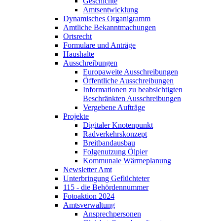
Geschichte
Amtsentwicklung
Dynamisches Organigramm
Amtliche Bekanntmachungen
Ortsrecht
Formulare und Anträge
Haushalte
Ausschreibungen
Europaweite Ausschreibungen
Öffentliche Ausschreibungen
Informationen zu beabsichtigten
Beschränkten Ausschreibungen
Vergebene Aufträge
Projekte
Digitaler Knotenpunkt
Radverkehrskonzept
Breitbandausbau
Folgenutzung Ölpier
Kommunale Wärmeplanung
Newsletter Amt
Unterbringung Geflüchteter
115 - die Behördennummer
Fotoaktion 2024
Amtsverwaltung
Ansprechpersonen