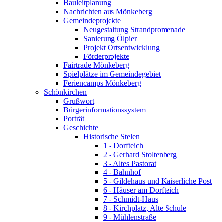
Bauleitplanung
Nachrichten aus Mönkeberg
Gemeindeprojekte
Neugestaltung Strandpromenade
Sanierung Ölpier
Projekt Ortsentwicklung
Förderprojekte
Fairtrade Mönkeberg
Spielplätze im Gemeindegebiet
Feriencamps Mönkeberg
Schönkirchen
Grußwort
Bürgerinformationssystem
Porträt
Geschichte
Historische Stelen
1 - Dorfteich
2 - Gerhard Stoltenberg
3 - Altes Pastorat
4 - Bahnhof
5 - Gildehaus und Kaiserliche Post
6 - Häuser am Dorfteich
7 - Schmidt-Haus
8 - Kirchplatz, Alte Schule
9 - Mühlenstraße