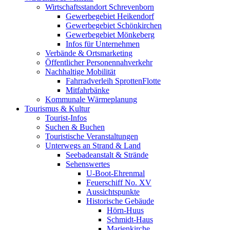
Wirtschaftsstandort Schrevenborn
Gewerbegebiet Heikendorf
Gewerbegebiet Schönkirchen
Gewerbegebiet Mönkeberg
Infos für Unternehmen
Verbände & Ortsmarketing
Öffentlicher Personennahverkehr
Nachhaltige Mobilität
Fahrradverleih SprottenFlotte
Mitfahrbänke
Kommunale Wärmeplanung
Tourismus & Kultur
Tourist-Infos
Suchen & Buchen
Touristische Veranstaltungen
Unterwegs an Strand & Land
Seebadeanstalt & Strände
Sehenswertes
U-Boot-Ehrenmal
Feuerschiff No. XV
Aussichtspunkte
Historische Gebäude
Hörn-Huus
Schmidt-Haus
Marienkirche