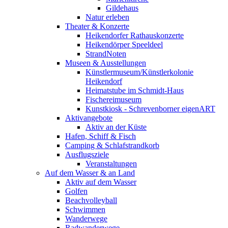
Gildehaus
Natur erleben
Theater & Konzerte
Heikendorfer Rathauskonzerte
Heikendörper Speeldeel
StrandNoten
Museen & Ausstellungen
Künstlermuseum/Künstlerkolonie
Heikendorf
Heimatstube im Schmidt-Haus
Fischereimuseum
Kunstkiosk - Schrevenborner eigenART
Aktivangebote
Aktiv an der Küste
Hafen, Schiff & Fisch
Camping & Schlafstrandkorb
Ausflugsziele
Veranstaltungen
Auf dem Wasser & an Land
Aktiv auf dem Wasser
Golfen
Beachvolleyball
Schwimmen
Wanderwege
Radwanderwege