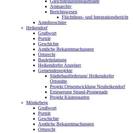
Gleichstellungsbeauftragte
Amtsarchiv
Berichtswesen
Flüchtlings- und Integrationsbericht
Amtsbroschüre
Heikendorf
Grußwort
Porträt
Geschichte
Amtliche Bekanntmachungen
Ortsrecht
Bauleitplanung
Heikendorfer Anzeiger
Gemeindeprojekte
Städtebauförderung/ Heikendorfer
Ortsmitte
Projekt Ortsentwicklung Neuheikendorf
Erneuerung Strand-Promenade
Projekt Küstengarten
Mönkeberg
Grußwort
Porträt
Geschichte
Amtliche Bekanntmachungen
Ortsrecht