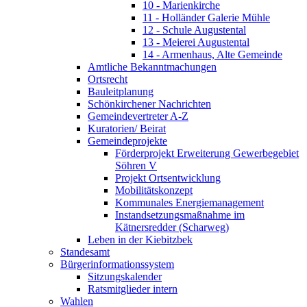
10 - Marienkirche
11 - Holländer Galerie Mühle
12 - Schule Augustental
13 - Meierei Augustental
14 - Armenhaus, Alte Gemeinde
Amtliche Bekanntmachungen
Ortsrecht
Bauleitplanung
Schönkirchener Nachrichten
Gemeindevertreter A-Z
Kuratorien/ Beirat
Gemeindeprojekte
Förderprojekt Erweiterung Gewerbegebiet
Söhren V
Projekt Ortsentwicklung
Mobilitätskonzept
Kommunales Energiemanagement
Instandsetzungsmaßnahme im
Kätnersredder (Scharweg)
Leben in der Kiebitzbek
Standesamt
Bürgerinformationssystem
Sitzungskalender
Ratsmitglieder intern
Wahlen