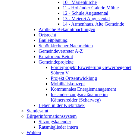
10 - Marienkirche
11 - Holländer Galerie Mühle
12 - Schule Augustental
13 - Meierei Augustental
14 - Armenhaus, Alte Gemeinde
Amtliche Bekanntmachungen
Ortsrecht
Bauleitplanung
Schönkirchener Nachrichten
Gemeindevertreter A-Z
Kuratorien/ Beirat
Gemeindeprojekte
Förderprojekt Erweiterung Gewerbegebiet
Söhren V
Projekt Ortsentwicklung
Mobilitätskonzept
Kommunales Energiemanagement
Instandsetzungsmaßnahme im
Kätnersredder (Scharweg)
Leben in der Kiebitzbek
Standesamt
Bürgerinformationssystem
Sitzungskalender
Ratsmitglieder intern
Wahlen