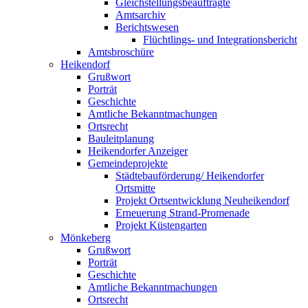
Gleichstellungsbeauftragte
Amtsarchiv
Berichtswesen
Flüchtlings- und Integrationsbericht
Amtsbroschüre
Heikendorf
Grußwort
Porträt
Geschichte
Amtliche Bekanntmachungen
Ortsrecht
Bauleitplanung
Heikendorfer Anzeiger
Gemeindeprojekte
Städtebauförderung/ Heikendorfer
Ortsmitte
Projekt Ortsentwicklung Neuheikendorf
Erneuerung Strand-Promenade
Projekt Küstengarten
Mönkeberg
Grußwort
Porträt
Geschichte
Amtliche Bekanntmachungen
Ortsrecht