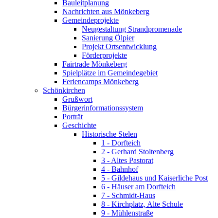
Bauleitplanung
Nachrichten aus Mönkeberg
Gemeindeprojekte
Neugestaltung Strandpromenade
Sanierung Ölpier
Projekt Ortsentwicklung
Förderprojekte
Fairtrade Mönkeberg
Spielplätze im Gemeindegebiet
Feriencamps Mönkeberg
Schönkirchen
Grußwort
Bürgerinformationssystem
Porträt
Geschichte
Historische Stelen
1 - Dorfteich
2 - Gerhard Stoltenberg
3 - Altes Pastorat
4 - Bahnhof
5 - Gildehaus und Kaiserliche Post
6 - Häuser am Dorfteich
7 - Schmidt-Haus
8 - Kirchplatz, Alte Schule
9 - Mühlenstraße