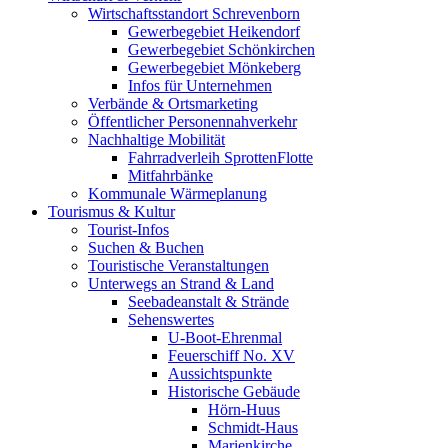
Wirtschaftsstandort Schrevenborn
Gewerbegebiet Heikendorf
Gewerbegebiet Schönkirchen
Gewerbegebiet Mönkeberg
Infos für Unternehmen
Verbände & Ortsmarketing
Öffentlicher Personennahverkehr
Nachhaltige Mobilität
Fahrradverleih SprottenFlotte
Mitfahrbänke
Kommunale Wärmeplanung
Tourismus & Kultur
Tourist-Infos
Suchen & Buchen
Touristische Veranstaltungen
Unterwegs an Strand & Land
Seebadeanstalt & Strände
Sehenswertes
U-Boot-Ehrenmal
Feuerschiff No. XV
Aussichtspunkte
Historische Gebäude
Hörn-Huus
Schmidt-Haus
Marienkirche