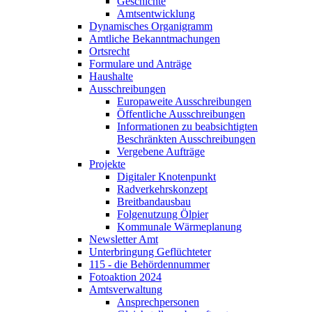
Geschichte
Amtsentwicklung
Dynamisches Organigramm
Amtliche Bekanntmachungen
Ortsrecht
Formulare und Anträge
Haushalte
Ausschreibungen
Europaweite Ausschreibungen
Öffentliche Ausschreibungen
Informationen zu beabsichtigten
Beschränkten Ausschreibungen
Vergebene Aufträge
Projekte
Digitaler Knotenpunkt
Radverkehrskonzept
Breitbandausbau
Folgenutzung Ölpier
Kommunale Wärmeplanung
Newsletter Amt
Unterbringung Geflüchteter
115 - die Behördennummer
Fotoaktion 2024
Amtsverwaltung
Ansprechpersonen