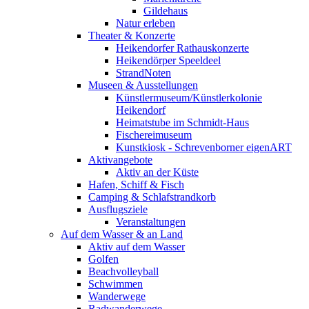
Gildehaus
Natur erleben
Theater & Konzerte
Heikendorfer Rathauskonzerte
Heikendörper Speeldeel
StrandNoten
Museen & Ausstellungen
Künstlermuseum/Künstlerkolonie
Heikendorf
Heimatstube im Schmidt-Haus
Fischereimuseum
Kunstkiosk - Schrevenborner eigenART
Aktivangebote
Aktiv an der Küste
Hafen, Schiff & Fisch
Camping & Schlafstrandkorb
Ausflugsziele
Veranstaltungen
Auf dem Wasser & an Land
Aktiv auf dem Wasser
Golfen
Beachvolleyball
Schwimmen
Wanderwege
Radwanderwege