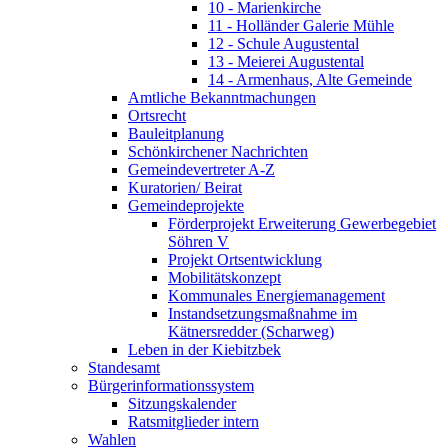
10 - Marienkirche
11 - Holländer Galerie Mühle
12 - Schule Augustental
13 - Meierei Augustental
14 - Armenhaus, Alte Gemeinde
Amtliche Bekanntmachungen
Ortsrecht
Bauleitplanung
Schönkirchener Nachrichten
Gemeindevertreter A-Z
Kuratorien/ Beirat
Gemeindeprojekte
Förderprojekt Erweiterung Gewerbegebiet
Söhren V
Projekt Ortsentwicklung
Mobilitätskonzept
Kommunales Energiemanagement
Instandsetzungsmaßnahme im
Kätnersredder (Scharweg)
Leben in der Kiebitzbek
Standesamt
Bürgerinformationssystem
Sitzungskalender
Ratsmitglieder intern
Wahlen