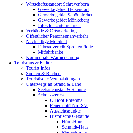
Wirtschaftsstandort Schrevenborn
Gewerbegebiet Heikendorf
Gewerbegebiet Schönkirchen
Gewerbegebiet Mönkeberg
Infos für Unternehmen
Verbände & Ortsmarketing
Öffentlicher Personennahverkehr
Nachhaltige Mobilität
Fahrradverleih SprottenFlotte
Mitfahrbänke
Kommunale Wärmeplanung
Tourismus & Kultur
Tourist-Infos
Suchen & Buchen
Touristische Veranstaltungen
Unterwegs an Strand & Land
Seebadeanstalt & Strände
Sehenswertes
U-Boot-Ehrenmal
Feuerschiff No. XV
Aussichtspunkte
Historische Gebäude
Hörn-Huus
Schmidt-Haus
Marienkirche