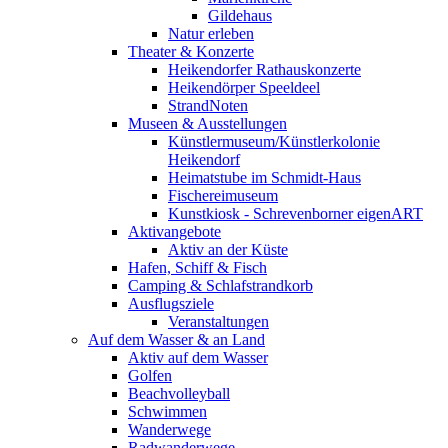
Gildehaus
Natur erleben
Theater & Konzerte
Heikendorfer Rathauskonzerte
Heikendörper Speeldeel
StrandNoten
Museen & Ausstellungen
Künstlermuseum/Künstlerkolonie
Heikendorf
Heimatstube im Schmidt-Haus
Fischereimuseum
Kunstkiosk - Schrevenborner eigenART
Aktivangebote
Aktiv an der Küste
Hafen, Schiff & Fisch
Camping & Schlafstrandkorb
Ausflugsziele
Veranstaltungen
Auf dem Wasser & an Land
Aktiv auf dem Wasser
Golfen
Beachvolleyball
Schwimmen
Wanderwege
Radwanderwege