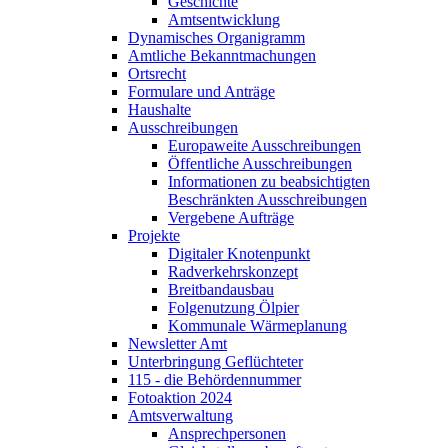
Geschichte
Amtsentwicklung
Dynamisches Organigramm
Amtliche Bekanntmachungen
Ortsrecht
Formulare und Anträge
Haushalte
Ausschreibungen
Europaweite Ausschreibungen
Öffentliche Ausschreibungen
Informationen zu beabsichtigten
Beschränkten Ausschreibungen
Vergebene Aufträge
Projekte
Digitaler Knotenpunkt
Radverkehrskonzept
Breitbandausbau
Folgenutzung Ölpier
Kommunale Wärmeplanung
Newsletter Amt
Unterbringung Geflüchteter
115 - die Behördennummer
Fotoaktion 2024
Amtsverwaltung
Ansprechpersonen