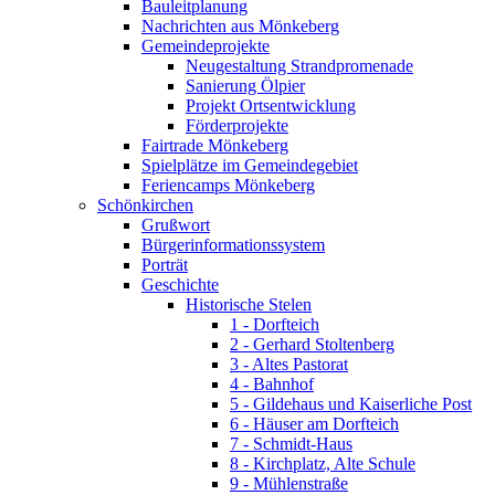
Bauleitplanung
Nachrichten aus Mönkeberg
Gemeindeprojekte
Neugestaltung Strandpromenade
Sanierung Ölpier
Projekt Ortsentwicklung
Förderprojekte
Fairtrade Mönkeberg
Spielplätze im Gemeindegebiet
Feriencamps Mönkeberg
Schönkirchen
Grußwort
Bürgerinformationssystem
Porträt
Geschichte
Historische Stelen
1 - Dorfteich
2 - Gerhard Stoltenberg
3 - Altes Pastorat
4 - Bahnhof
5 - Gildehaus und Kaiserliche Post
6 - Häuser am Dorfteich
7 - Schmidt-Haus
8 - Kirchplatz, Alte Schule
9 - Mühlenstraße