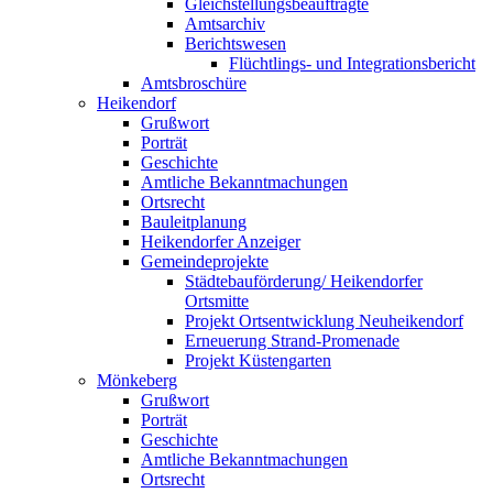
Gleichstellungsbeauftragte
Amtsarchiv
Berichtswesen
Flüchtlings- und Integrationsbericht
Amtsbroschüre
Heikendorf
Grußwort
Porträt
Geschichte
Amtliche Bekanntmachungen
Ortsrecht
Bauleitplanung
Heikendorfer Anzeiger
Gemeindeprojekte
Städtebauförderung/ Heikendorfer
Ortsmitte
Projekt Ortsentwicklung Neuheikendorf
Erneuerung Strand-Promenade
Projekt Küstengarten
Mönkeberg
Grußwort
Porträt
Geschichte
Amtliche Bekanntmachungen
Ortsrecht