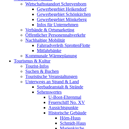
Wirtschaftsstandort Schrevenborn
Gewerbegebiet Heikendorf
Gewerbegebiet Schönkirchen
Gewerbegebiet Mönkeberg
Infos für Unternehmen
Verbände & Ortsmarketing
Öffentlicher Personennahverkehr
Nachhaltige Mobilität
Fahrradverleih SprottenFlotte
Mitfahrbänke
Kommunale Wärmeplanung
Tourismus & Kultur
Tourist-Infos
Suchen & Buchen
Touristische Veranstaltungen
Unterwegs an Strand & Land
Seebadeanstalt & Strände
Sehenswertes
U-Boot-Ehrenmal
Feuerschiff No. XV
Aussichtspunkte
Historische Gebäude
Hörn-Huus
Schmidt-Haus
Marienkirche