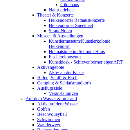
Gildehaus
Natur erleben
Theater & Konzerte
Heikendorfer Rathauskonzerte
Heikendörper Speeldeel
StrandNoten
Museen & Ausstellungen
Künstlermuseum/Künstlerkolonie
Heikendorf
Heimatstube im Schmidt-Haus
Fischereimuseum
Kunstkiosk - Schrevenborner eigenART
Aktivangebote
Aktiv an der Küste
Hafen, Schiff & Fisch
Camping & Schlafstrandkorb
Ausflugsziele
Veranstaltungen
Auf dem Wasser & an Land
Aktiv auf dem Wasser
Golfen
Beachvolleyball
Schwimmen
Wanderwege
Radwanderwege