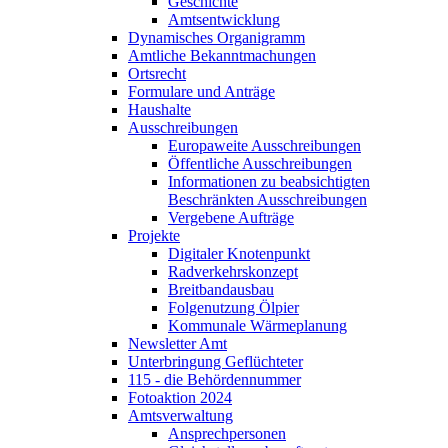
Geschichte
Amtsentwicklung
Dynamisches Organigramm
Amtliche Bekanntmachungen
Ortsrecht
Formulare und Anträge
Haushalte
Ausschreibungen
Europaweite Ausschreibungen
Öffentliche Ausschreibungen
Informationen zu beabsichtigten
Beschränkten Ausschreibungen
Vergebene Aufträge
Projekte
Digitaler Knotenpunkt
Radverkehrskonzept
Breitbandausbau
Folgenutzung Ölpier
Kommunale Wärmeplanung
Newsletter Amt
Unterbringung Geflüchteter
115 - die Behördennummer
Fotoaktion 2024
Amtsverwaltung
Ansprechpersonen