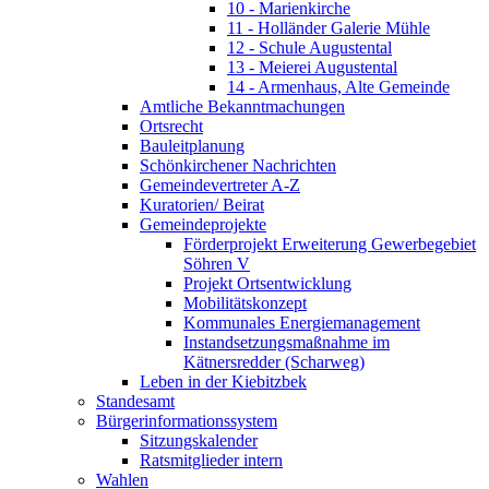
10 - Marienkirche
11 - Holländer Galerie Mühle
12 - Schule Augustental
13 - Meierei Augustental
14 - Armenhaus, Alte Gemeinde
Amtliche Bekanntmachungen
Ortsrecht
Bauleitplanung
Schönkirchener Nachrichten
Gemeindevertreter A-Z
Kuratorien/ Beirat
Gemeindeprojekte
Förderprojekt Erweiterung Gewerbegebiet
Söhren V
Projekt Ortsentwicklung
Mobilitätskonzept
Kommunales Energiemanagement
Instandsetzungsmaßnahme im
Kätnersredder (Scharweg)
Leben in der Kiebitzbek
Standesamt
Bürgerinformationssystem
Sitzungskalender
Ratsmitglieder intern
Wahlen