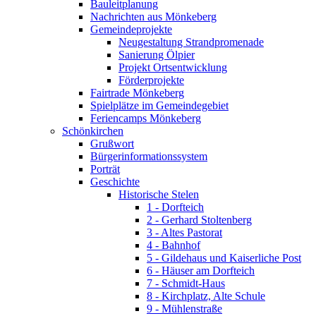
Bauleitplanung
Nachrichten aus Mönkeberg
Gemeindeprojekte
Neugestaltung Strandpromenade
Sanierung Ölpier
Projekt Ortsentwicklung
Förderprojekte
Fairtrade Mönkeberg
Spielplätze im Gemeindegebiet
Feriencamps Mönkeberg
Schönkirchen
Grußwort
Bürgerinformationssystem
Porträt
Geschichte
Historische Stelen
1 - Dorfteich
2 - Gerhard Stoltenberg
3 - Altes Pastorat
4 - Bahnhof
5 - Gildehaus und Kaiserliche Post
6 - Häuser am Dorfteich
7 - Schmidt-Haus
8 - Kirchplatz, Alte Schule
9 - Mühlenstraße